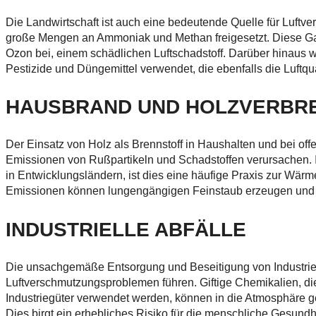
Die Landwirtschaft ist auch eine bedeutende Quelle für Luftv
große Mengen an Ammoniak und Methan freigesetzt. Diese G
Ozon bei, einem schädlichen Luftschadstoff. Darüber hinaus w
Pestizide und Düngemittel verwendet, die ebenfalls die Luftqu
HAUSBRAND UND HOLZVERBR
Der Einsatz von Holz als Brennstoff in Haushalten und bei of
Emissionen von Rußpartikeln und Schadstoffen verursachen. I
in Entwicklungsländern, ist dies eine häufige Praxis zur W
Emissionen können lungengängigen Feinstaub erzeugen und
INDUSTRIELLE ABFÄLLE
Die unsachgemäße Entsorgung und Beseitigung von Industrie
Luftverschmutzungsproblemen führen. Giftige Chemikalien, di
Industriegüter verwendet werden, können in die Atmosphäre 
Dies birgt ein erhebliches Risiko für die menschliche Gesundh